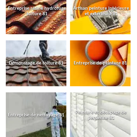
Entreprise résine hydrofuge
Artisan peinture intérieure
toiture 81
et extérieure 81
Démoussage de toiture 81
Entreprise de peinture 81
Peinture et décapage de
Entreprise de nettoyage 81
persienne 81