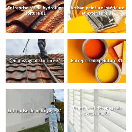
Entreprise résine hydrofuge
Artisan peinture intérieure
toiture 81
et extérieure 81
Démoussage de toiture 81
Entreprise de peinture 81
Peinture et décapage de
Entreprise de nettoyage 81
persienne 81