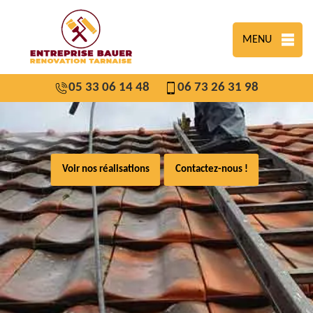
MENU
05 33 06 14 48
06 73 26 31 98
Voir nos réalisations
Contactez-nous !