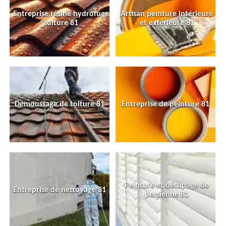
Entreprise résine hydrofuge
Artisan peinture intérieure
toiture 81
et extérieure 81
Démoussage de toiture 81
Entreprise de peinture 81
Peinture et décapage de
Entreprise de nettoyage 81
persienne 81