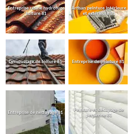
Entreprise résine hydrofuge
Artisan peinture intérieure
toiture 81
et extérieure 81
Démoussage de toiture 81
Entreprise de peinture 81
Peinture et décapage de
Entreprise de nettoyage 81
persienne 81