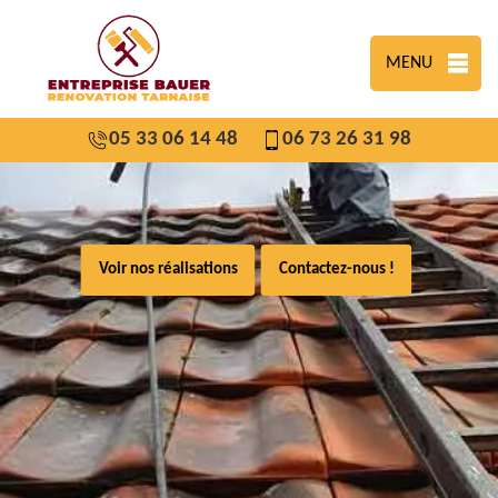
MENU
05 33 06 14 48
06 73 26 31 98
Voir nos réalisations
Contactez-nous !