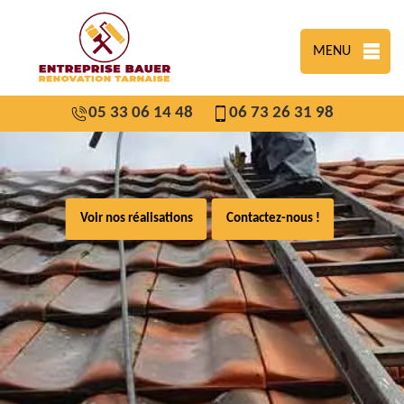
MENU
05 33 06 14 48
06 73 26 31 98
Voir nos réalisations
Contactez-nous !