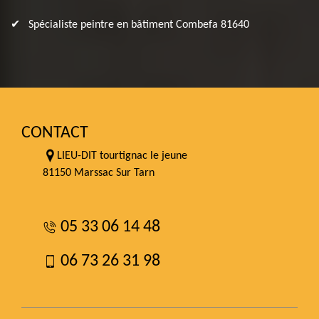
Spécialiste peintre en bâtiment Combefa 81640
CONTACT
LIEU-DIT tourtignac le jeune
81150 Marssac Sur Tarn
05 33 06 14 48
06 73 26 31 98