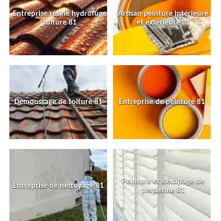
Entreprise résine hydrofuge
Artisan peinture intérieure
toiture 81
et extérieure 81
Démoussage de toiture 81
Entreprise de peinture 81
Peinture et décapage de
Entreprise de nettoyage 81
persienne 81