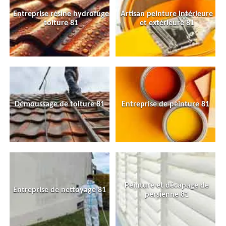
Entreprise résine hydrofuge
Artisan peinture intérieure
toiture 81
et extérieure 81
Démoussage de toiture 81
Entreprise de peinture 81
Peinture et décapage de
Entreprise de nettoyage 81
persienne 81