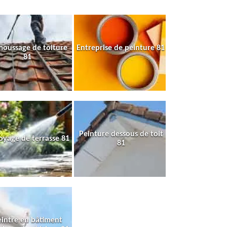
oussage de toiture
Entreprise de peinture 81
81
Peinture dessous de toit
oyage de terrasse 81
81
intre en bâtiment