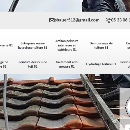
sbauer512@gmail.com
05 33 06 
Artisan peinture
Entreprise résine
Démoussage de
En
iserie 81
intérieure et
hydrofuge toiture 81
toiture 81
p
extérieure 81
ge de
Peinture dessous de
Traitement anti-
Peintu
Hydrofuge toiture 81
se 81
toit 81
mousse 81
d