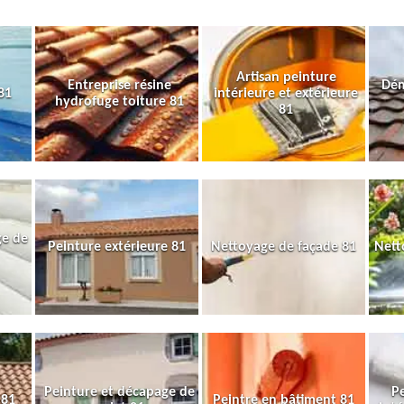
Artisan peinture
Entreprise résine
Dém
81
intérieure et extérieure
hydrofuge toiture 81
81
ge de
Peinture extérieure 81
Nettoyage de façade 81
Nett
Peinture et décapage de
Pe
 81
Peintre en bâtiment 81