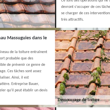
Ce sont des opérations qui ne s
devront s'occuper de ces tâche
se charger de ces interventions
très attractifs.
nau Massuguies dans le
iveau de la toiture entraînent
 fort probable que des
ssible de prévenir ce genre de
ge. Ces tâches sont assez
iser. Ainsi, il est
atière. Entreprise Bauer,
ler qu'il peut établir un devis