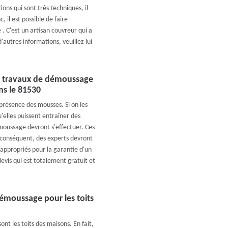
tions qui sont très techniques, il
, il est possible de faire
. C'est un artisan couvreur qui a
'autres informations, veuillez lui
es travaux de démoussage
ns le 81530
présence des mousses. Si on les
u'elles puissent entraîner des
oussage devront s'effectuer. Ces
ar conséquent, des experts devront
s appropriés pour la garantie d'un
evis qui est totalement gratuit et
démoussage pour les toits
nt les toits des maisons. En fait,