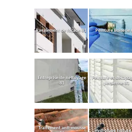
Ravalement de façade 81
Peinture Boiserie 
Entreprise de nettoyage
Peinture et décapa
81
persienne 81
Traitement anti-mousse
Hydrofuge toiture