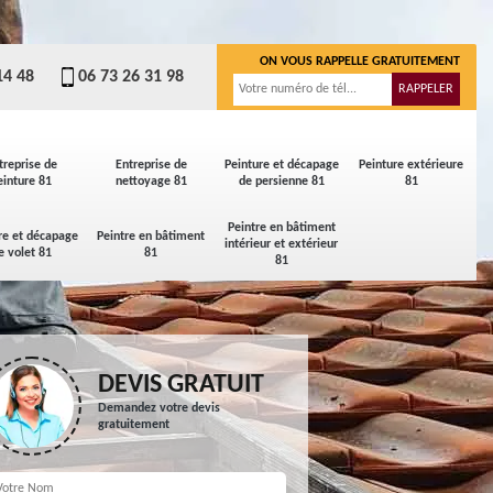
ON VOUS RAPPELLE GRATUITEMENT
14 48
06 73 26 31 98
treprise de
Entreprise de
Peinture et décapage
Peinture extérieure
einture 81
nettoyage 81
de persienne 81
81
Peintre en bâtiment
re et décapage
Peintre en bâtiment
intérieur et extérieur
e volet 81
81
81
DEVIS GRATUIT
Demandez votre devis
gratuitement