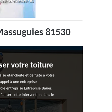
rieur et extérieur 81
Massuguies 81530
er votre toiture
ise étanchéité et de fuite à votre
 appel à une entreprise
tre entreprise Entreprise Bauer,
aliser cette intervention dans le