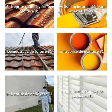
Entreprise résine hydrofuge
Artisan peinture intérieure
toiture 81
et extérieure 81
Démoussage de toiture 81
Entreprise de peinture 81
Peinture et décapage de
Entreprise de nettoyage 81
persienne 81