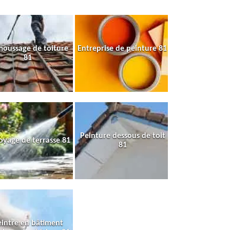
oussage de toiture
Entreprise de peinture 81
81
Peinture dessous de toit
oyage de terrasse 81
81
intre en bâtiment