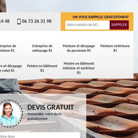
ON VOUS RAPPELLE GRATUITEMENT
14 48
06 73 26 31 98
treprise de
Entreprise de
Peinture et décapage
Peinture extérieure
einture 81
nettoyage 81
de persienne 81
81
Peintre en bâtiment
re et décapage
Peintre en bâtiment
intérieur et extérieur
e volet 81
81
81
DEVIS GRATUIT
Demandez votre devis
gratuitement