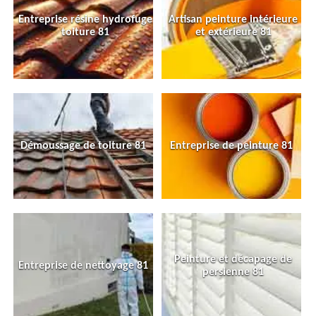
Entreprise résine hydrofuge
Artisan peinture intérieure
toiture 81
et extérieure 81
Démoussage de toiture 81
Entreprise de peinture 81
Peinture et décapage de
Entreprise de nettoyage 81
persienne 81