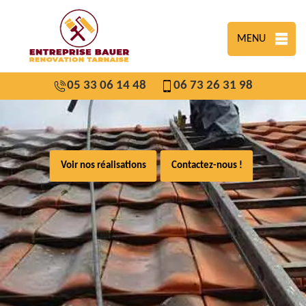
MENU
05 33 06 14 48
06 73 26 31 98
Voir nos réalisations
Contactez-nous !