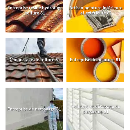
Entreprise résine hydrofuge
Artisan peinture intérieure
toiture 81
et extérieure 81
Démoussage de toiture 81
Entreprise de peinture 81
Peinture et décapage de
Entreprise de nettoyage 81
persienne 81