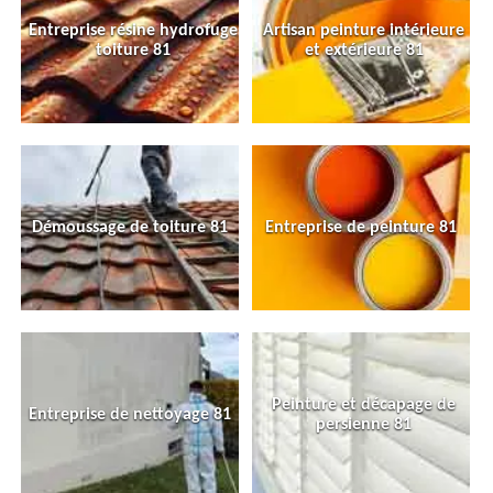
Entreprise résine hydrofuge
Artisan peinture intérieure
toiture 81
et extérieure 81
Démoussage de toiture 81
Entreprise de peinture 81
Peinture et décapage de
Entreprise de nettoyage 81
persienne 81