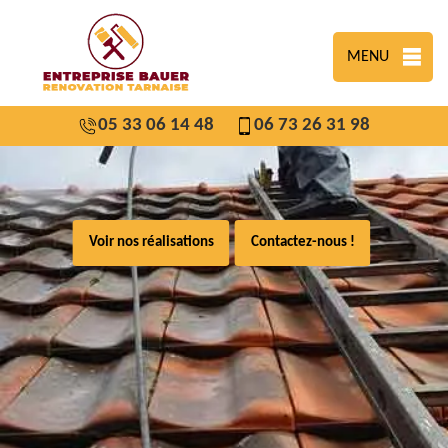
MENU
05 33 06 14 48
06 73 26 31 98
Voir nos réalisations
Contactez-nous !