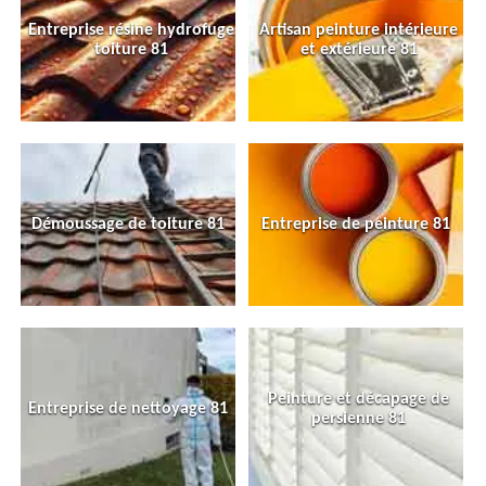
Entreprise résine hydrofuge
Artisan peinture intérieure
toiture 81
et extérieure 81
Démoussage de toiture 81
Entreprise de peinture 81
Peinture et décapage de
Entreprise de nettoyage 81
persienne 81