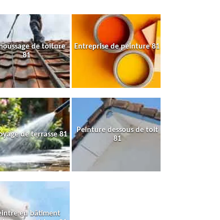
oussage de toiture
Entreprise de peinture 81
81
Peinture dessous de toit
oyage de terrasse 81
81
intre en bâtiment