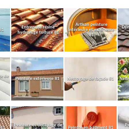
Artisan peinture
Entreprise résine
Dém
81
intérieure et extérieure
hydrofuge toiture 81
81
ge de
Peinture extérieure 81
Nettoyage de façade 81
Nett
Peinture et décapage de
Pe
 81
Peintre en bâtiment 81