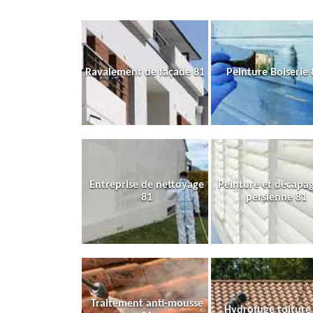
Ravalement de façade 81
Peinture Boiserie 
Entreprise de nettoyage
Peinture et décapa
81
persienne 81
Traitement anti-mousse
Hydrofuge toiture