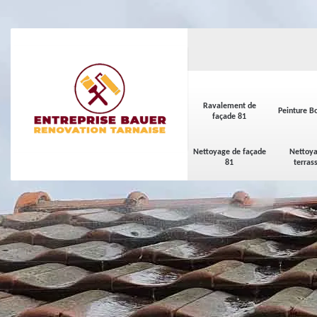
Ravalement de
Peinture Bo
façade 81
Nettoyage de façade
Nettoya
81
terras