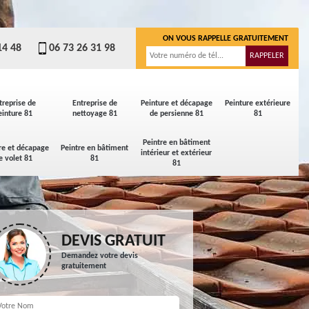
ON VOUS RAPPELLE GRATUITEMENT
14 48
06 73 26 31 98
treprise de
Entreprise de
Peinture et décapage
Peinture extérieure
einture 81
nettoyage 81
de persienne 81
81
Peintre en bâtiment
re et décapage
Peintre en bâtiment
intérieur et extérieur
e volet 81
81
81
DEVIS GRATUIT
Demandez votre devis
gratuitement