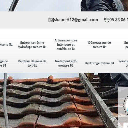
sbauer512@gmail.com
05 33 06 
Artisan peinture
Entreprise résine
Démoussage de
En
iserie 81
intérieure et
hydrofuge toiture 81
toiture 81
p
extérieure 81
ge de
Peinture dessous de
Traitement anti-
Peintu
Hydrofuge toiture 81
se 81
toit 81
mousse 81
d