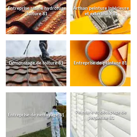
Entreprise résine hydrofuge
Artisan peinture intérieure
toiture 81
et extérieure 81
Démoussage de toiture 81
Entreprise de peinture 81
Peinture et décapage de
Entreprise de nettoyage 81
persienne 81