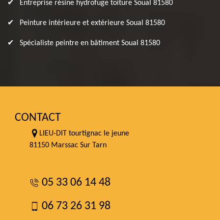
Entreprise résine hydrofuge toiture Soual 81580
Peinture intérieure et extérieure Soual 81580
Spécialiste peintre en bâtiment Soual 81580
CONTACT
LIEU-DIT tourtignac le jeune
81150 Marssac Sur Tarn
05 33 06 14 48
06 73 26 31 98