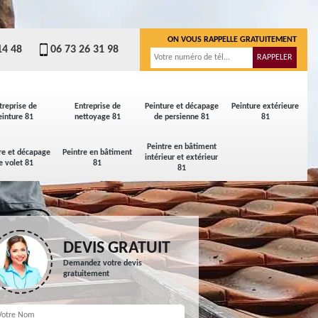
ON VOUS RAPPELLE GRATUITEMENT
14 48
06 73 26 31 98
treprise de
Entreprise de
Peinture et décapage
Peinture extérieure
einture 81
nettoyage 81
de persienne 81
81
Peintre en bâtiment
re et décapage
Peintre en bâtiment
intérieur et extérieur
e volet 81
81
81
DEVIS GRATUIT
Demandez votre devis
gratuitement