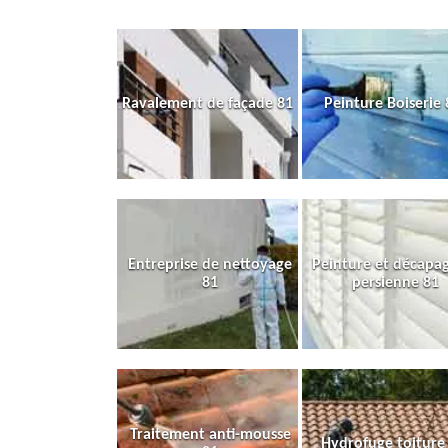
Ravalement de façade 81
Peinture Boiserie 
Entreprise de nettoyage
Peinture et décapa
81
persienne 81
Traitement anti-mousse
Hydrofuge toiture