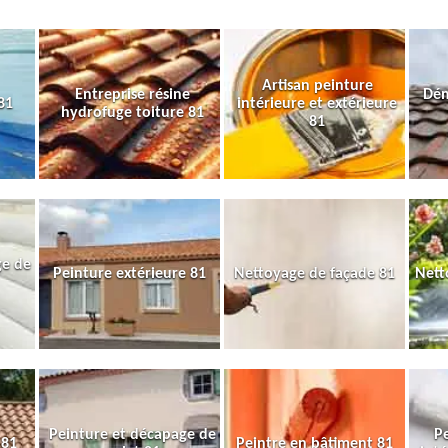
Artisan peinture
Entreprise résine
Dém
81
intérieure et extérieure
hydrofuge toiture 81
81
ge de
Peinture extérieure 81
Nettoyage de façade 81
Nett
Peinture et décapage de
Pe
 81
Peintre en bâtiment 81