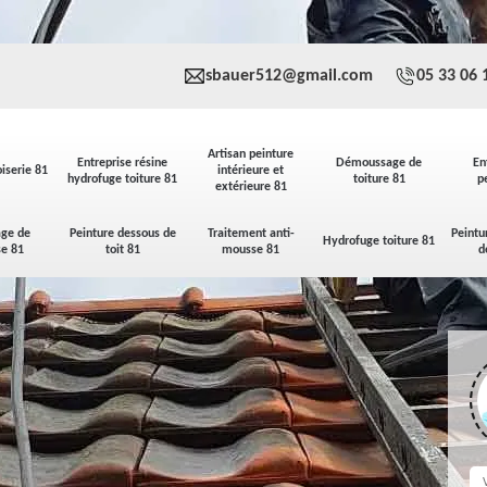
sbauer512@gmail.com
05 33 06 
Artisan peinture
Entreprise résine
Démoussage de
En
iserie 81
intérieure et
hydrofuge toiture 81
toiture 81
p
extérieure 81
ge de
Peinture dessous de
Traitement anti-
Peintu
Hydrofuge toiture 81
se 81
toit 81
mousse 81
d