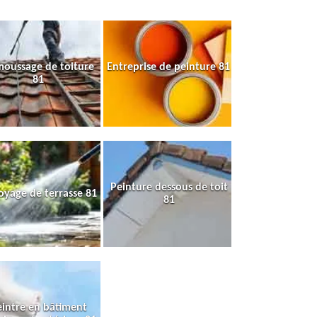
oussage de toiture
Entreprise de peinture 81
81
Peinture dessous de toit
oyage de terrasse 81
81
intre en bâtiment