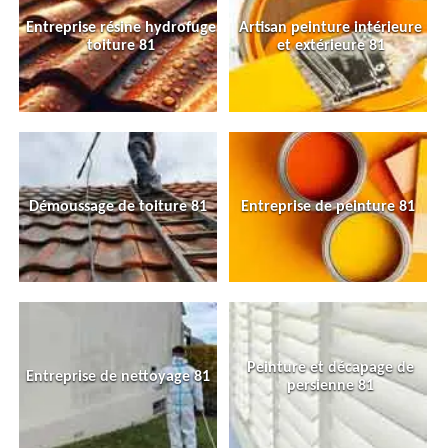
Entreprise résine hydrofuge
Artisan peinture intérieure
toiture 81
et extérieure 81
Démoussage de toiture 81
Entreprise de peinture 81
Peinture et décapage de
Entreprise de nettoyage 81
persienne 81