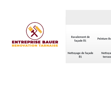
Ravalement de
Peinture Bo
façade 81
Nettoyage de façade
Nettoya
81
terras