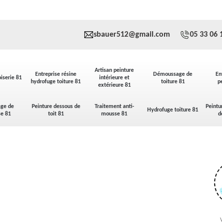
sbauer512@gmail.com
05 33 06 
Artisan peinture
Entreprise résine
Démoussage de
En
iserie 81
intérieure et
hydrofuge toiture 81
toiture 81
p
extérieure 81
ge de
Peinture dessous de
Traitement anti-
Peintu
Hydrofuge toiture 81
se 81
toit 81
mousse 81
d