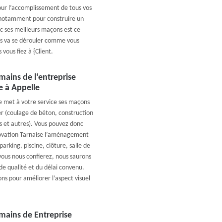
our l’accomplissement de tous vos
x notamment pour construire un
c ses meilleurs maçons est ce
ges va se dérouler comme vous
 vous fiez à {Client.
mains de l‘entreprise
e à Appelle
e met à votre service ses maçons
r (coulage de béton, construction
 et autres). Vous pouvez donc
novation Tarnaise l’aménagement
parking, piscine, clôture, salle de
 vous nous confierez, nous saurons
de qualité et du délai convenu.
ns pour améliorer l’aspect visuel
mains de Entreprise