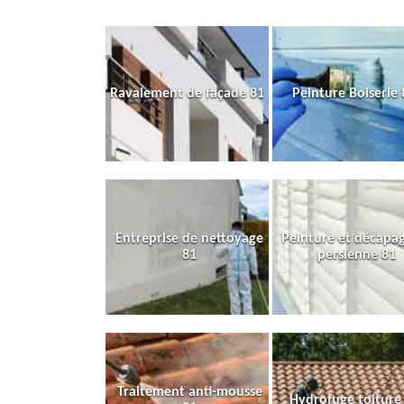
Ravalement de façade 81
Peinture Boiserie 
Entreprise de nettoyage
Peinture et décapa
81
persienne 81
Traitement anti-mousse
Hydrofuge toiture