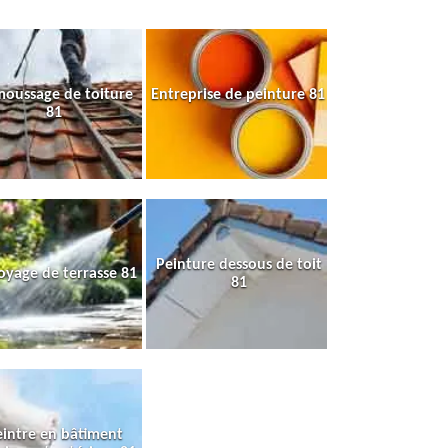
oussage de toiture
Entreprise de peinture 81
81
Peinture dessous de toit
oyage de terrasse 81
81
intre en bâtiment