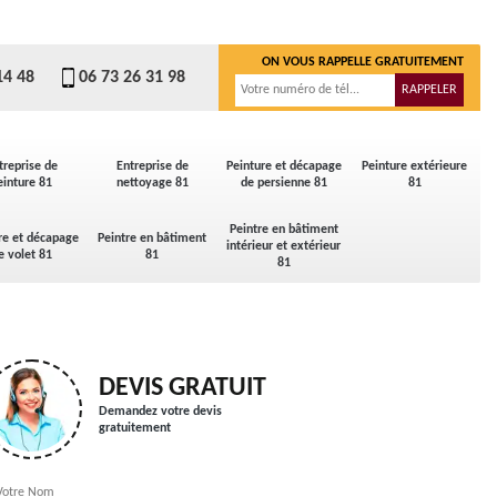
ON VOUS RAPPELLE GRATUITEMENT
14 48
06 73 26 31 98
treprise de
Entreprise de
Peinture et décapage
Peinture extérieure
einture 81
nettoyage 81
de persienne 81
81
Peintre en bâtiment
re et décapage
Peintre en bâtiment
intérieur et extérieur
e volet 81
81
81
DEVIS GRATUIT
Demandez votre devis
gratuitement