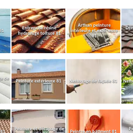
Artisan peinture
Entreprise résine
Dém
81
intérieure et extérieure
hydrofuge toiture 81
81
ge de
Peinture extérieure 81
Nettoyage de façade 81
Nett
Peinture et décapage de
Pe
 81
Peintre en bâtiment 81