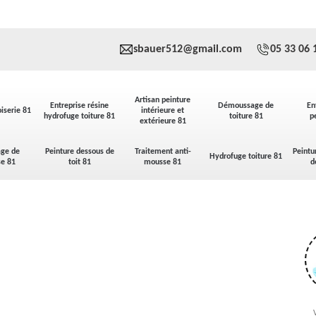
sbauer512@gmail.com
05 33 06 
Artisan peinture
Entreprise résine
Démoussage de
En
iserie 81
intérieure et
hydrofuge toiture 81
toiture 81
p
extérieure 81
ge de
Peinture dessous de
Traitement anti-
Peintu
Hydrofuge toiture 81
se 81
toit 81
mousse 81
d