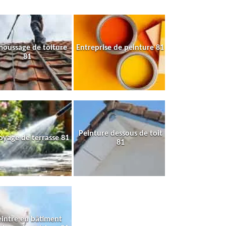
oussage de toiture
Entreprise de peinture 81
81
Peinture dessous de toit
oyage de terrasse 81
81
intre en bâtiment