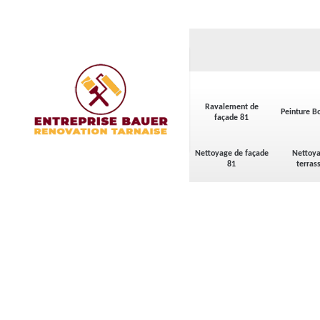
Ravalement de
Peinture Bo
façade 81
Nettoyage de façade
Nettoya
81
terras