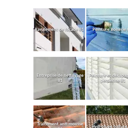
Ravalement de façade 81
Peinture Boiserie 
Entreprise de nettoyage
Peinture et décapa
81
persienne 81
Traitement anti-mousse
Hydrofuge toiture