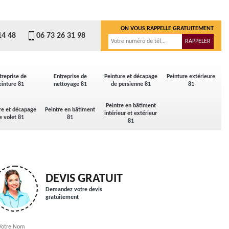
ON VOUS RAPPELLE GRATUITEMENT
14 48
06 73 26 31 98
treprise de
Entreprise de
Peinture et décapage
Peinture extérieure
einture 81
nettoyage 81
de persienne 81
81
Peintre en bâtiment
re et décapage
Peintre en bâtiment
intérieur et extérieur
e volet 81
81
81
DEVIS GRATUIT
Demandez votre devis
gratuitement