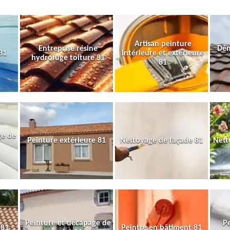
Artisan peinture
Entreprise résine
Dém
81
intérieure et extérieure
hydrofuge toiture 81
81
ge de
Peinture extérieure 81
Nettoyage de façade 81
Nett
Peinture et décapage de
Pe
 81
Peintre en bâtiment 81