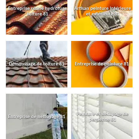
Entreprise résine hydrofuge
Artisan peinture intérieure
toiture 81
et extérieure 81
Démoussage de toiture 81
Entreprise de peinture 81
Peinture et décapage de
Entreprise de nettoyage 81
persienne 81