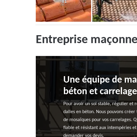
81
Entreprise maçonne
Une équipe de maç
béton et carrelage
Pour avoir un sol stable, régulier et 
dalles en béton. Nous pouvons créer t
de mosaïques pour vos carrelages. Qu
fiable et résistant aux intempéries et 
demander vos devis.