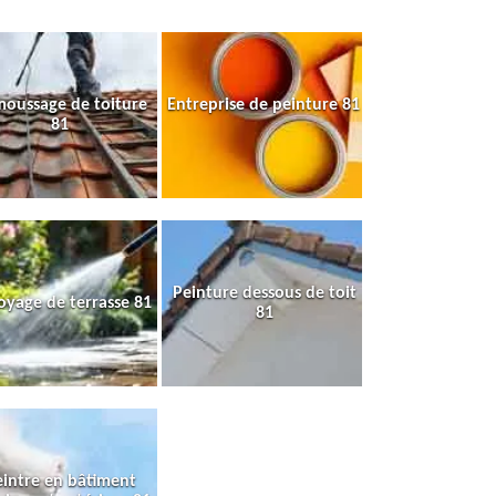
oussage de toiture
Entreprise de peinture 81
81
Peinture dessous de toit
oyage de terrasse 81
81
intre en bâtiment