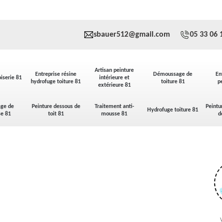
sbauer512@gmail.com
05 33 06 
Artisan peinture
Entreprise résine
Démoussage de
En
iserie 81
intérieure et
hydrofuge toiture 81
toiture 81
p
extérieure 81
ge de
Peinture dessous de
Traitement anti-
Peintu
Hydrofuge toiture 81
se 81
toit 81
mousse 81
d