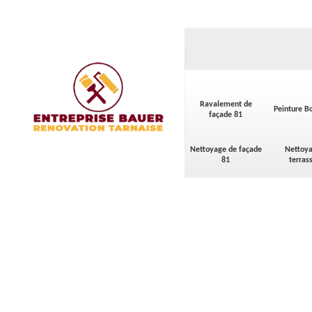
Ravalement de
Peinture Bo
façade 81
Nettoyage de façade
Nettoya
81
terras