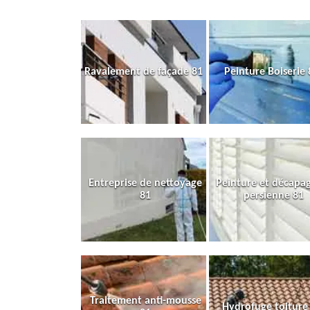
Ravalement de façade 81
Peinture Boiserie 
Entreprise de nettoyage
Peinture et décapa
81
persienne 81
Traitement anti-mousse
Hydrofuge toiture