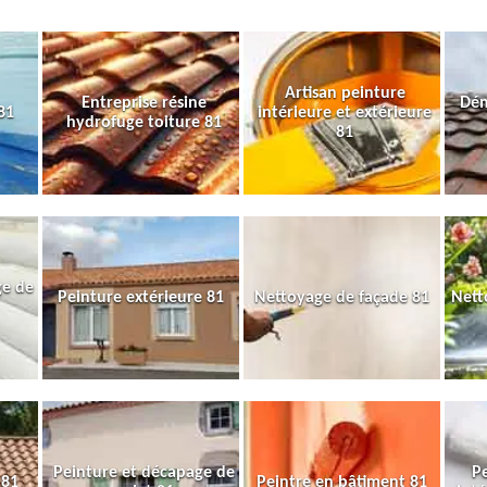
Artisan peinture
Entreprise résine
Dém
81
intérieure et extérieure
hydrofuge toiture 81
81
ge de
Peinture extérieure 81
Nettoyage de façade 81
Nett
Peinture et décapage de
Pe
 81
Peintre en bâtiment 81