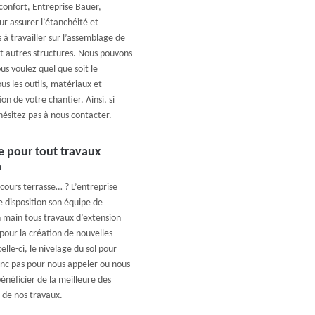
 confort, Entreprise Bauer,
r assurer l’étanchéité et
 à travailler sur l’assemblage de
t autres structures. Nous pouvons
us voulez quel que soit le
us les outils, matériaux et
on de votre chantier. Ainsi, si
hésitez pas à nous contacter.
e pour tout travaux
a
cours terrasse… ? L’entreprise
 disposition son équipe de
 main tous travaux d’extension
our la création de nouvelles
lle-ci, le nivelage du sol pour
onc pas pour nous appeler ou nous
énéficier de la meilleure des
t de nos travaux.