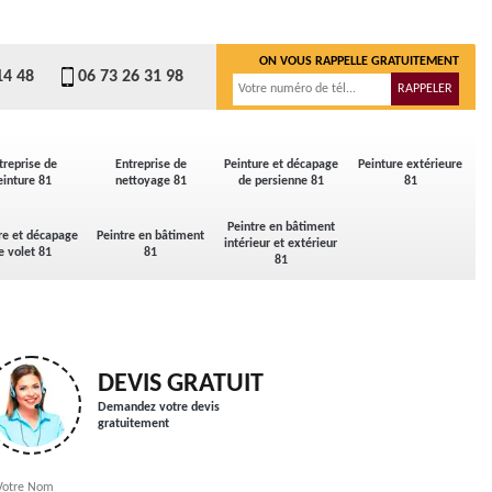
ON VOUS RAPPELLE GRATUITEMENT
14 48
06 73 26 31 98
treprise de
Entreprise de
Peinture et décapage
Peinture extérieure
einture 81
nettoyage 81
de persienne 81
81
Peintre en bâtiment
re et décapage
Peintre en bâtiment
intérieur et extérieur
e volet 81
81
81
DEVIS GRATUIT
Demandez votre devis
gratuitement