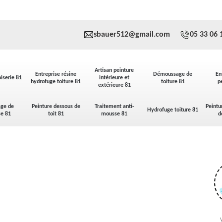
sbauer512@gmail.com
05 33 06 
Artisan peinture
Entreprise résine
Démoussage de
En
iserie 81
intérieure et
hydrofuge toiture 81
toiture 81
p
extérieure 81
ge de
Peinture dessous de
Traitement anti-
Peintu
Hydrofuge toiture 81
se 81
toit 81
mousse 81
d