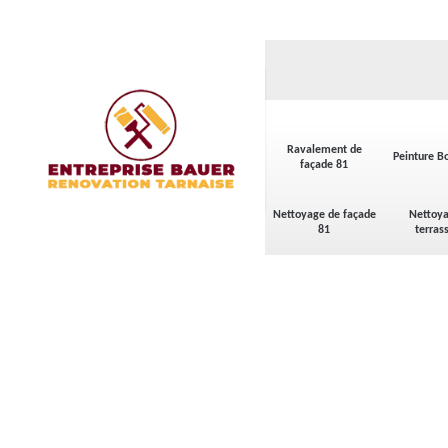
Ravalement de
Peinture Bo
façade 81
Nettoyage de façade
Nettoya
81
terras