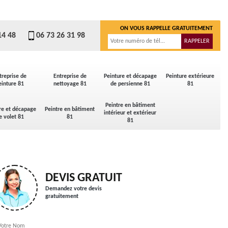
ON VOUS RAPPELLE GRATUITEMENT
14 48
06 73 26 31 98
treprise de
Entreprise de
Peinture et décapage
Peinture extérieure
einture 81
nettoyage 81
de persienne 81
81
Peintre en bâtiment
re et décapage
Peintre en bâtiment
intérieur et extérieur
e volet 81
81
81
DEVIS GRATUIT
Demandez votre devis
gratuitement