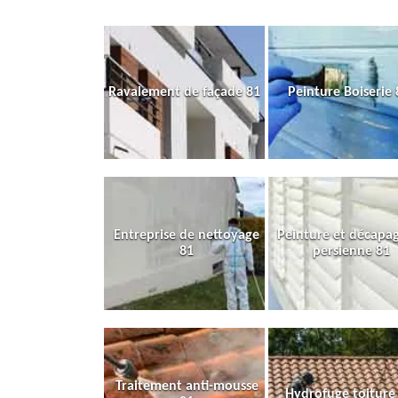
Ravalement de façade 81
Peinture Boiserie 
Entreprise de nettoyage
Peinture et décapa
81
persienne 81
Traitement anti-mousse
Hydrofuge toiture