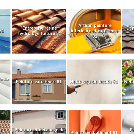
Artisan peinture
Entreprise résine
Dém
81
intérieure et extérieure
hydrofuge toiture 81
81
ge de
Peinture extérieure 81
Nettoyage de façade 81
Nett
Peinture et décapage de
Pe
 81
Peintre en bâtiment 81