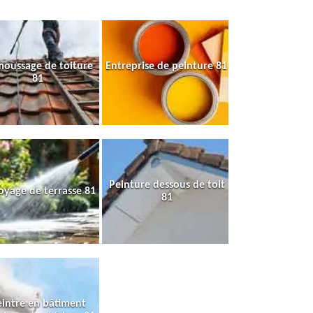
oussage de toiture
Entreprise de peinture 81
81
Peinture dessous de toit
oyage de terrasse 81
81
intre en bâtiment