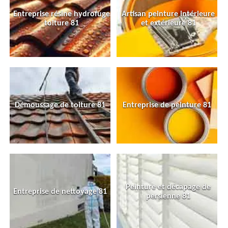
Entreprise résine hydrofuge
Artisan peinture intérieure
toiture 81
et extérieure 81
Démoussage de toiture 81
Entreprise de peinture 81
Peinture et décapage de
Entreprise de nettoyage 81
persienne 81