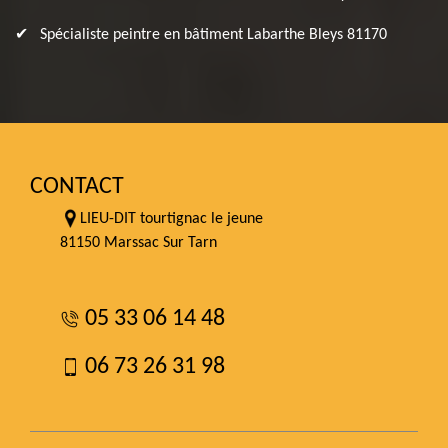
Spécialiste peintre en bâtiment Labarthe Bleys 81170
CONTACT
LIEU-DIT tourtignac le jeune
81150 Marssac Sur Tarn
05 33 06 14 48
06 73 26 31 98