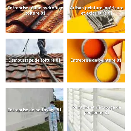
Entreprise résine hydrofuge
Artisan peinture intérieure
toiture 81
et extérieure 81
Démoussage de toiture 81
Entreprise de peinture 81
Peinture et décapage de
Entreprise de nettoyage 81
persienne 81