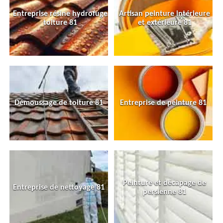
Entreprise résine hydrofuge
Artisan peinture intérieure
toiture 81
et extérieure 81
Démoussage de toiture 81
Entreprise de peinture 81
Peinture et décapage de
Entreprise de nettoyage 81
persienne 81