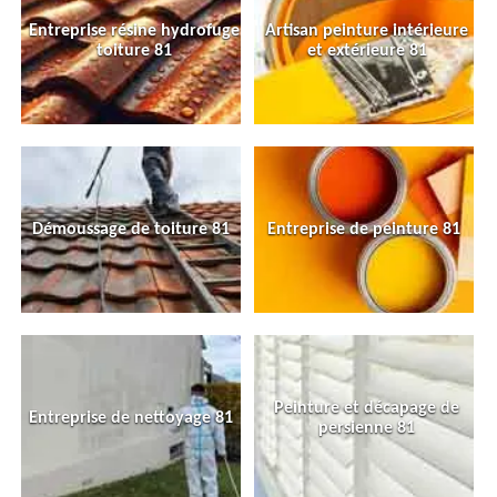
Entreprise résine hydrofuge
Artisan peinture intérieure
toiture 81
et extérieure 81
Démoussage de toiture 81
Entreprise de peinture 81
Peinture et décapage de
Entreprise de nettoyage 81
persienne 81