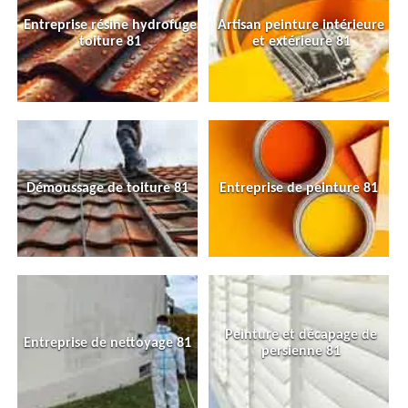
Entreprise résine hydrofuge
Artisan peinture intérieure
toiture 81
et extérieure 81
Démoussage de toiture 81
Entreprise de peinture 81
Peinture et décapage de
Entreprise de nettoyage 81
persienne 81