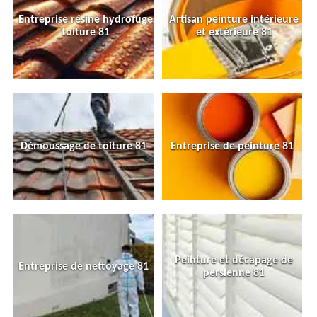
Entreprise résine hydrofuge
Artisan peinture intérieure
toiture 81
et extérieure 81
Démoussage de toiture 81
Entreprise de peinture 81
Peinture et décapage de
Entreprise de nettoyage 81
persienne 81