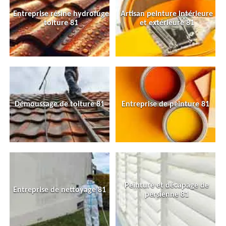
Entreprise résine hydrofuge
Artisan peinture intérieure
toiture 81
et extérieure 81
Démoussage de toiture 81
Entreprise de peinture 81
Peinture et décapage de
Entreprise de nettoyage 81
persienne 81