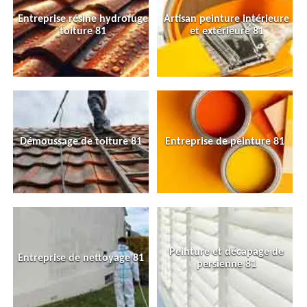
Entreprise résine hydrofuge
Artisan peinture intérieure
toiture 81
et extérieure 81
Démoussage de toiture 81
Entreprise de peinture 81
Peinture et décapage de
Entreprise de nettoyage 81
persienne 81