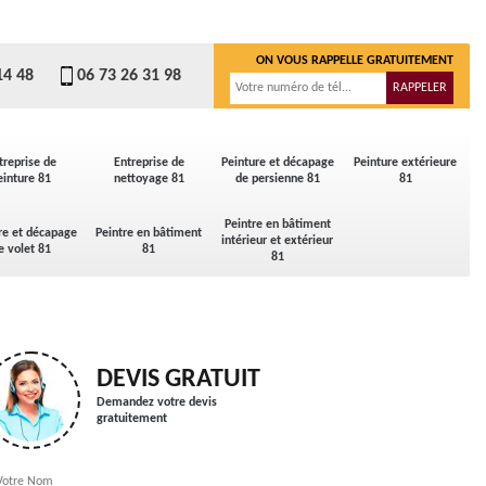
ON VOUS RAPPELLE GRATUITEMENT
14 48
06 73 26 31 98
treprise de
Entreprise de
Peinture et décapage
Peinture extérieure
einture 81
nettoyage 81
de persienne 81
81
Peintre en bâtiment
re et décapage
Peintre en bâtiment
intérieur et extérieur
e volet 81
81
81
DEVIS GRATUIT
Demandez votre devis
gratuitement