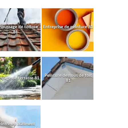
oussage de toiture
Entreprise de peinture 81
81
Peinture dessous de toit
oyage de terrasse 81
81
intre en bâtiment