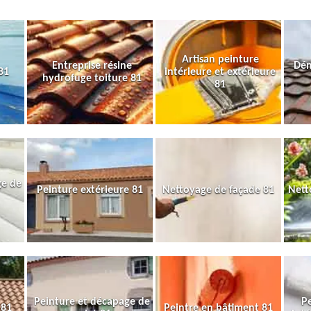
Artisan peinture
Entreprise résine
Dém
81
intérieure et extérieure
hydrofuge toiture 81
81
ge de
Peinture extérieure 81
Nettoyage de façade 81
Nett
Peinture et décapage de
Pe
 81
Peintre en bâtiment 81