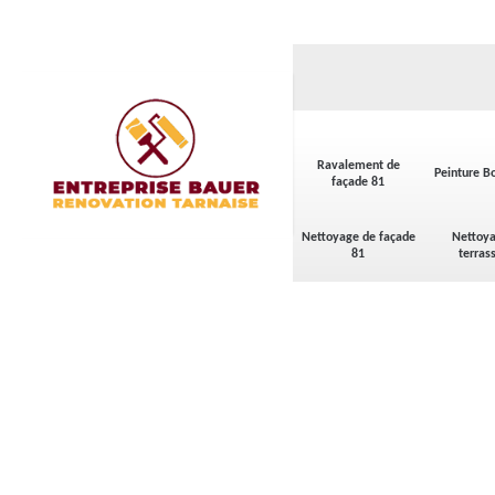
Ravalement de
Peinture Bo
façade 81
Nettoyage de façade
Nettoya
81
terras