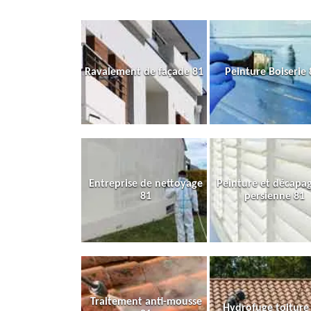
Ravalement de façade 81
Peinture Boiserie 
Entreprise de nettoyage
Peinture et décapa
81
persienne 81
Traitement anti-mousse
Hydrofuge toiture