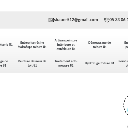
sbauer512@gmail.com
05 33 06 
Artisan peinture
Entreprise résine
Démoussage de
En
iserie 81
intérieure et
hydrofuge toiture 81
toiture 81
p
extérieure 81
ge de
Peinture dessous de
Traitement anti-
Peintu
Hydrofuge toiture 81
se 81
toit 81
mousse 81
d