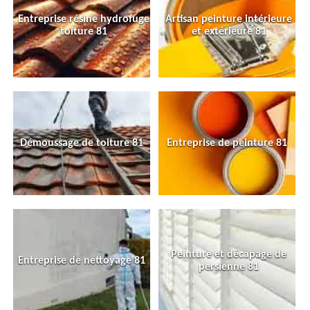
Entreprise résine hydrofuge
Artisan peinture intérieure
toiture 81
et extérieure 81
Démoussage de toiture 81
Entreprise de peinture 81
Peinture et décapage de
Entreprise de nettoyage 81
persienne 81