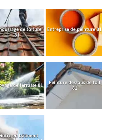
oussage de toiture
Entreprise de peinture 81
81
Peinture dessous de toit
oyage de terrasse 81
81
intre en bâtiment