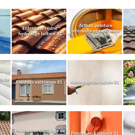
Artisan peinture
Entreprise résine
Dém
81
intérieure et extérieure
hydrofuge toiture 81
81
ge de
Peinture extérieure 81
Nettoyage de façade 81
Nett
Peinture et décapage de
Pe
 81
Peintre en bâtiment 81