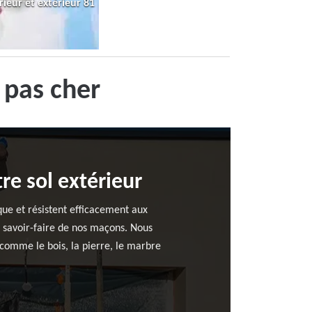
rieur et extérieur 81
 pas cher
re sol extérieur
que et résistent efficacement aux
e savoir-faire de nos maçons. Nous
 comme le bois, la pierre, le marbre