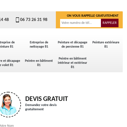
ON VOUS RAPPELLE GRATUITEMENT
14 48
06 73 26 31 98
treprise de
Entreprise de
Peinture et décapage
Peinture extérieure
einture 81
nettoyage 81
de persienne 81
81
Peintre en bâtiment
re et décapage
Peintre en bâtiment
intérieur et extérieur
e volet 81
81
81
DEVIS GRATUIT
Demandez votre devis
gratuitement