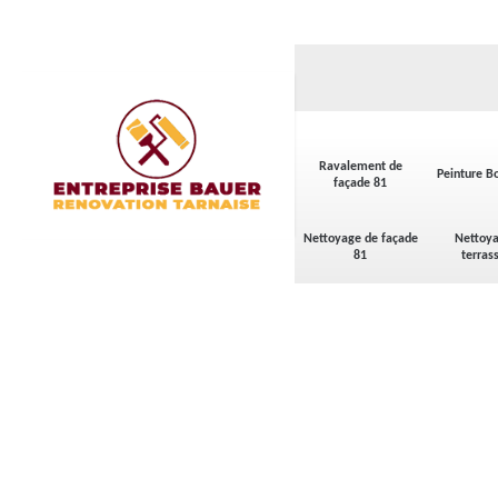
Ravalement de
Peinture Bo
façade 81
Nettoyage de façade
Nettoya
81
terras