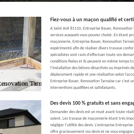
Fiez-vous à un maçon qualifié et certif
A Saint Avit 81110, Entreprise Bauer, Renovation 
services auxquels vous pouvez choisir. En étant pr
maçonnerie, Entreprise Bauer, Renovation Tarna
expérimenté afin de réaliser divers travaux con
spécialistes sont ravis d’effectuer toute vos de
conditions fixées et ils peuvent en même temps trav
l’installation des bétons désactivés ou imprimés d
déplacement rapide et une réalisation selon l’accor
Entreprise Bauer, Renovation Tarnaise car c’est un
interventions qualifiées et satisfaisants.
Des devis 100 % gratuits et sans eng
Demander des devis est un must avant toute réalisa
soient. Les travaux de maçonnerie étant très impor
négliger l’utilité des devis. L’entreprise Entrepri
offre gracieusement vos devis et ne vous engagera