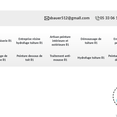
sbauer512@gmail.com
05 33 06 
Artisan peinture
Entreprise résine
Démoussage de
En
iserie 81
intérieure et
hydrofuge toiture 81
toiture 81
p
extérieure 81
ge de
Peinture dessous de
Traitement anti-
Peintu
Hydrofuge toiture 81
se 81
toit 81
mousse 81
d