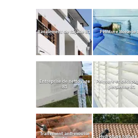
Ravalement de façade 81
Peinture Boiserie 
Entreprise de nettoyage
Peinture et décapa
81
persienne 81
Traitement anti-mousse
Hydrofuge toiture