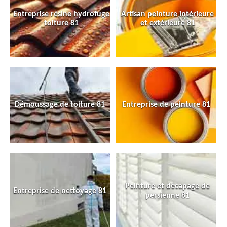
Entreprise résine hydrofuge
Artisan peinture intérieure
toiture 81
et extérieure 81
Démoussage de toiture 81
Entreprise de peinture 81
Peinture et décapage de
Entreprise de nettoyage 81
persienne 81