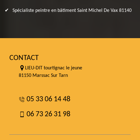
Spécialiste peintre en bâtiment Saint Michel De Vax 81140
CONTACT
LIEU-DIT tourtignac le jeune
81150 Marssac Sur Tarn
05 33 06 14 48
06 73 26 31 98