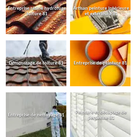
Entreprise résine hydrofuge
Artisan peinture intérieure
toiture 81
et extérieure 81
Démoussage de toiture 81
Entreprise de peinture 81
Peinture et décapage de
Entreprise de nettoyage 81
persienne 81