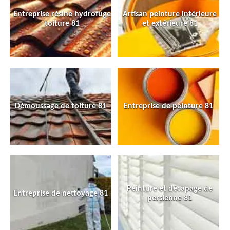
Entreprise résine hydrofuge
Artisan peinture intérieure
toiture 81
et extérieure 81
Démoussage de toiture 81
Entreprise de peinture 81
Peinture et décapage de
Entreprise de nettoyage 81
persienne 81