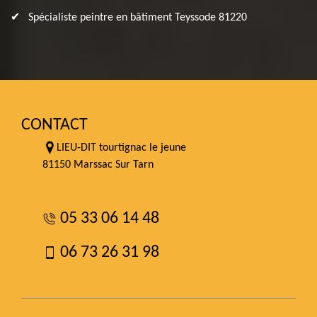
Spécialiste peintre en bâtiment Teyssode 81220
CONTACT
LIEU-DIT tourtignac le jeune
81150 Marssac Sur Tarn
05 33 06 14 48
06 73 26 31 98