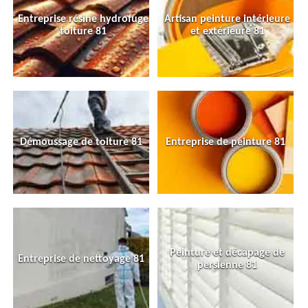
Entreprise résine hydrofuge
Artisan peinture intérieure
toiture 81
et extérieure 81
Démoussage de toiture 81
Entreprise de peinture 81
Peinture et décapage de
Entreprise de nettoyage 81
persienne 81