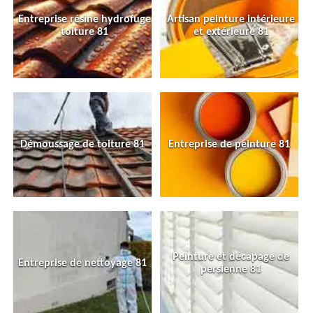
Entreprise résine hydrofuge
Artisan peinture intérieure
toiture 81
et extérieure 81
Démoussage de toiture 81
Entreprise de peinture 81
Peinture et décapage de
Entreprise de nettoyage 81
persienne 81