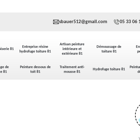
sbauer512@gmail.com
05 33 06 
Artisan peinture
Entreprise résine
Démoussage de
En
iserie 81
intérieure et
hydrofuge toiture 81
toiture 81
p
extérieure 81
ge de
Peinture dessous de
Traitement anti-
Peintu
Hydrofuge toiture 81
se 81
toit 81
mousse 81
d