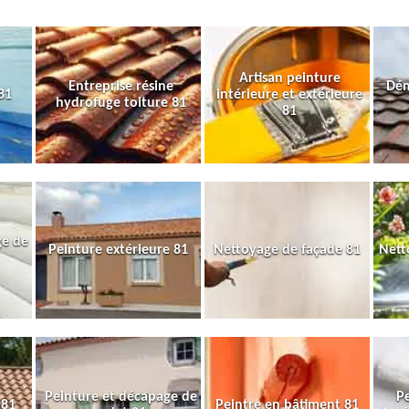
Artisan peinture
Entreprise résine
Dém
81
intérieure et extérieure
hydrofuge toiture 81
81
ge de
Peinture extérieure 81
Nettoyage de façade 81
Nett
Peinture et décapage de
Pe
 81
Peintre en bâtiment 81