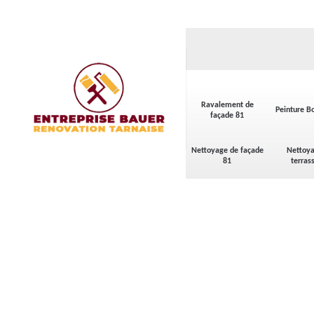
Ravalement de
Peinture Bo
façade 81
Nettoyage de façade
Nettoya
81
terras