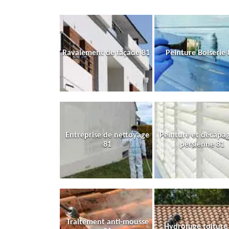
Ravalement de façade 81
Peinture Boiserie 
Entreprise de nettoyage
Peinture et décapa
81
persienne 81
Traitement anti-mousse
Hydrofuge toiture