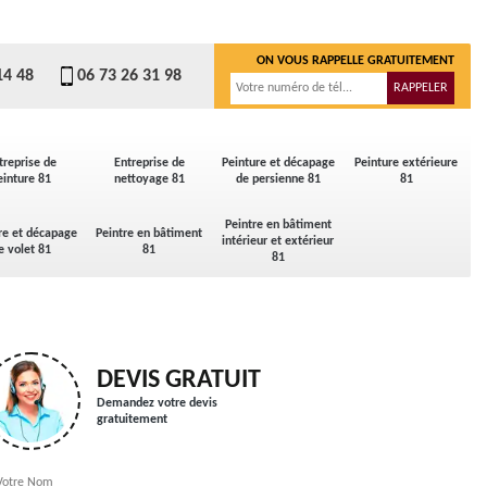
ON VOUS RAPPELLE GRATUITEMENT
14 48
06 73 26 31 98
treprise de
Entreprise de
Peinture et décapage
Peinture extérieure
einture 81
nettoyage 81
de persienne 81
81
Peintre en bâtiment
re et décapage
Peintre en bâtiment
intérieur et extérieur
e volet 81
81
81
DEVIS GRATUIT
Demandez votre devis
gratuitement