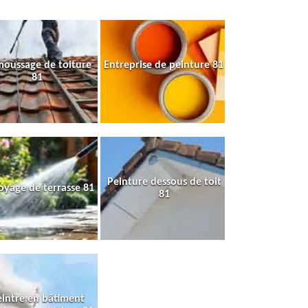
oussage de toiture
Entreprise de peinture 81
81
Peinture dessous de toit
oyage de terrasse 81
81
intre en bâtiment