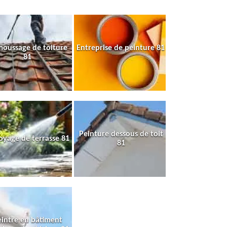
oussage de toiture
Entreprise de peinture 81
81
Peinture dessous de toit
oyage de terrasse 81
81
intre en bâtiment