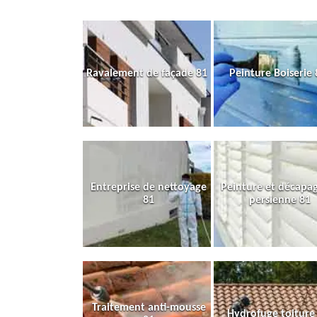
Ravalement de façade 81
Peinture Boiserie 
Entreprise de nettoyage
Peinture et décapa
81
persienne 81
Traitement anti-mousse
Hydrofuge toiture