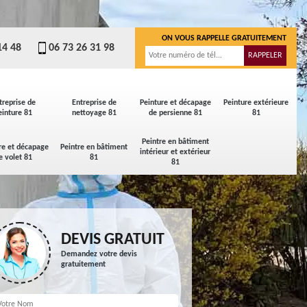
ON VOUS RAPPELLE GRATUITEMENT
14 48
06 73 26 31 98
treprise de
Entreprise de
Peinture et décapage
Peinture extérieure
einture 81
nettoyage 81
de persienne 81
81
Peintre en bâtiment
re et décapage
Peintre en bâtiment
intérieur et extérieur
e volet 81
81
81
DEVIS GRATUIT
Demandez votre devis
gratuitement