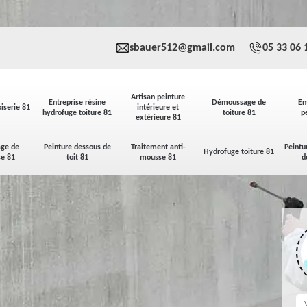
sbauer512@gmail.com
05 33 06 
Artisan peinture
Entreprise résine
Démoussage de
En
iserie 81
intérieure et
hydrofuge toiture 81
toiture 81
p
extérieure 81
ge de
Peinture dessous de
Traitement anti-
Peintu
Hydrofuge toiture 81
se 81
toit 81
mousse 81
d