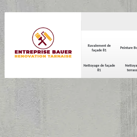
Ravalement de
Peinture Bo
façade 81
Nettoyage de façade
Nettoya
81
terras