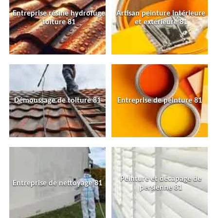
Entreprise résine hydrofuge
Artisan peinture intérieure
toiture 81
et extérieure 81
Démoussage de toiture 81
Entreprise de peinture 81
Peinture et décapage de
Entreprise de nettoyage 81
persienne 81