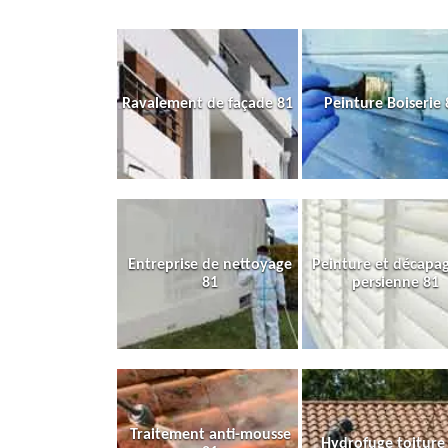
Ravalement de façade 81
Peinture Boiserie 
Entreprise de nettoyage
Peinture et décapa
81
persienne 81
Traitement anti-mousse
Hydrofuge toiture