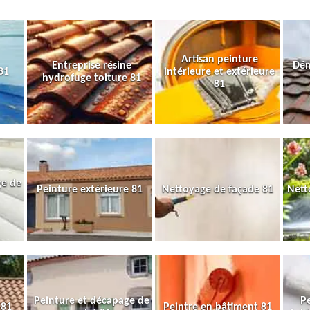
Artisan peinture
Entreprise résine
Dém
81
intérieure et extérieure
hydrofuge toiture 81
81
ge de
Peinture extérieure 81
Nettoyage de façade 81
Nett
Peinture et décapage de
Pe
 81
Peintre en bâtiment 81