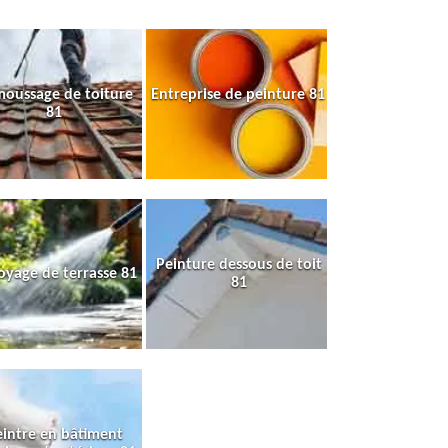
oussage de toiture
Entreprise de peinture 81
81
Peinture dessous de toit
oyage de terrasse 81
81
intre en bâtiment