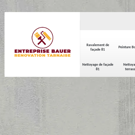
Ravalement de
Peinture Bo
façade 81
Nettoyage de façade
Nettoya
81
terras