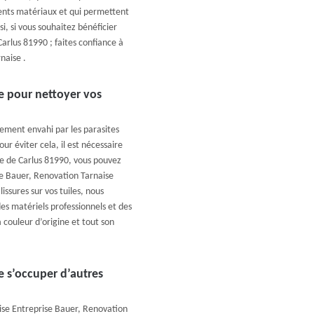
rents matériaux et qui permettent
i, si vous souhaitez bénéficier
arlus 81990 ; faites confiance à
naise .
e pour nettoyer vos
lement envahi par les parasites
ur éviter cela, il est nécessaire
le de Carlus 81990, vous pouvez
ise Bauer, Renovation Tarnaise
issures sur vos tuiles, nous
es matériels professionnels et des
a couleur d’origine et tout son
e s’occuper d’autres
ise Entreprise Bauer, Renovation