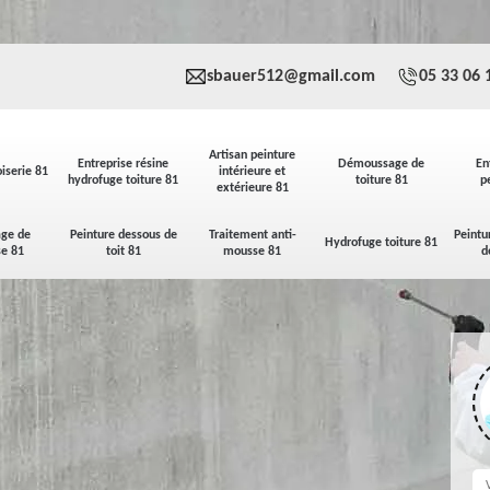
sbauer512@gmail.com
05 33 06 
Artisan peinture
Entreprise résine
Démoussage de
En
iserie 81
intérieure et
hydrofuge toiture 81
toiture 81
p
extérieure 81
ge de
Peinture dessous de
Traitement anti-
Peintu
Hydrofuge toiture 81
se 81
toit 81
mousse 81
d