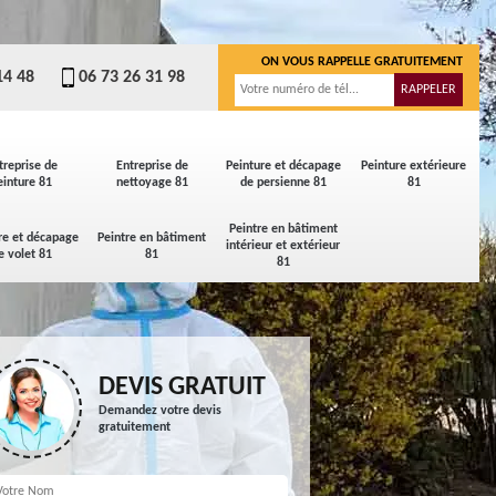
ON VOUS RAPPELLE GRATUITEMENT
14 48
06 73 26 31 98
treprise de
Entreprise de
Peinture et décapage
Peinture extérieure
einture 81
nettoyage 81
de persienne 81
81
Peintre en bâtiment
re et décapage
Peintre en bâtiment
intérieur et extérieur
e volet 81
81
81
DEVIS GRATUIT
Demandez votre devis
gratuitement