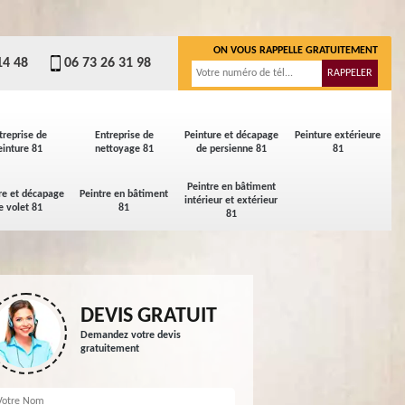
ON VOUS RAPPELLE GRATUITEMENT
14 48
06 73 26 31 98
treprise de
Entreprise de
Peinture et décapage
Peinture extérieure
einture 81
nettoyage 81
de persienne 81
81
Peintre en bâtiment
re et décapage
Peintre en bâtiment
intérieur et extérieur
e volet 81
81
81
DEVIS GRATUIT
Demandez votre devis
gratuitement