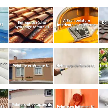
Artisan peinture
Entreprise résine
Dém
81
intérieure et extérieure
hydrofuge toiture 81
81
ge de
Peinture extérieure 81
Nettoyage de façade 81
Nett
Peinture et décapage de
Pe
 81
Peintre en bâtiment 81