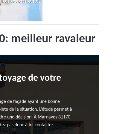
rieur et extérieur 81
: meilleur ravaleur
ttoyage de votre
oyage de façade ayant une bonne
ète de la situation. L’étude permet à
endre une décision. À Marnaves 81170,
ez pas donc à lui contactez.