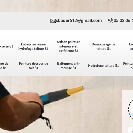
sbauer512@gmail.com
05 33 06 
Artisan peinture
Entreprise résine
Démoussage de
En
iserie 81
intérieure et
hydrofuge toiture 81
toiture 81
p
extérieure 81
ge de
Peinture dessous de
Traitement anti-
Peintu
Hydrofuge toiture 81
se 81
toit 81
mousse 81
d