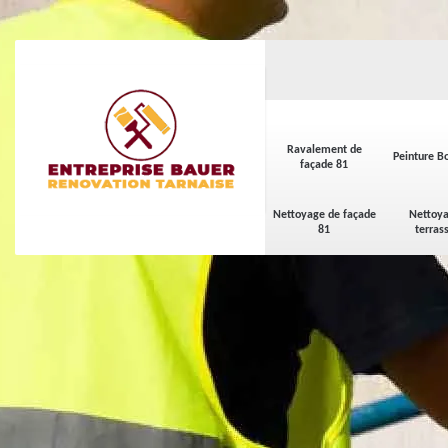
Ravalement de
Peinture Bo
façade 81
Nettoyage de façade
Nettoya
81
terras