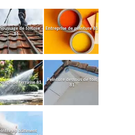
oussage de toiture
Entreprise de peinture 81
81
Peinture dessous de toit
oyage de terrasse 81
81
intre en bâtiment