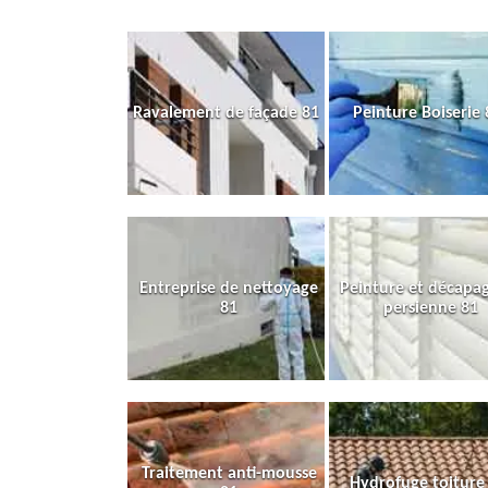
Ravalement de façade 81
Peinture Boiserie 
Entreprise de nettoyage
Peinture et décapa
81
persienne 81
Traitement anti-mousse
Hydrofuge toiture