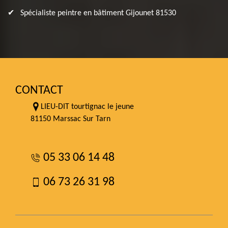
Spécialiste peintre en bâtiment Gijounet 81530
CONTACT
LIEU-DIT tourtignac le jeune
81150 Marssac Sur Tarn
05 33 06 14 48
06 73 26 31 98