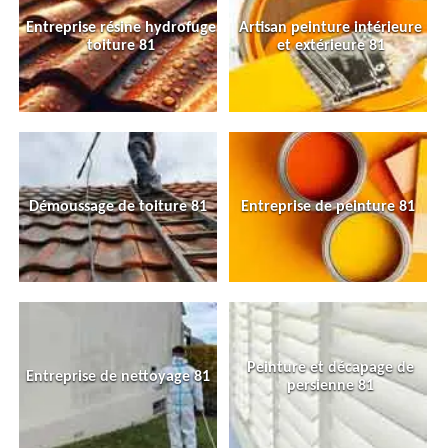
Entreprise résine hydrofuge
Artisan peinture intérieure
toiture 81
et extérieure 81
Démoussage de toiture 81
Entreprise de peinture 81
Peinture et décapage de
Entreprise de nettoyage 81
persienne 81