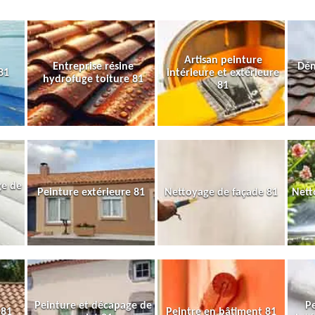
Artisan peinture
Entreprise résine
Dém
81
intérieure et extérieure
hydrofuge toiture 81
81
ge de
Peinture extérieure 81
Nettoyage de façade 81
Nett
Peinture et décapage de
Pe
 81
Peintre en bâtiment 81