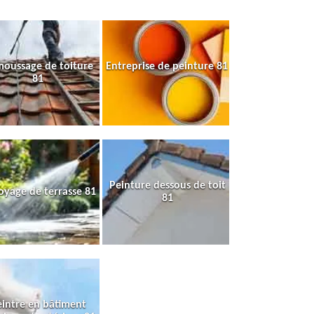
oussage de toiture
Entreprise de peinture 81
81
Peinture dessous de toit
oyage de terrasse 81
81
intre en bâtiment