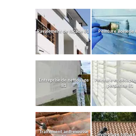
Ravalement de façade 81
Peinture Boiserie 
Entreprise de nettoyage
Peinture et décapa
81
persienne 81
Traitement anti-mousse
Hydrofuge toiture