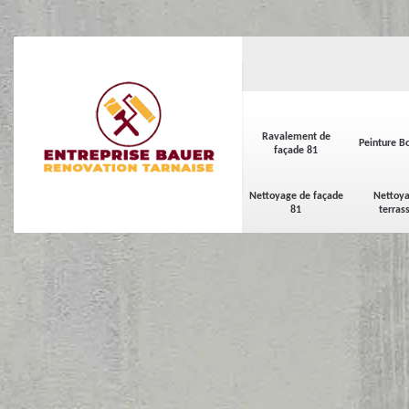
Ravalement de
Peinture Bo
façade 81
Nettoyage de façade
Nettoya
81
terras