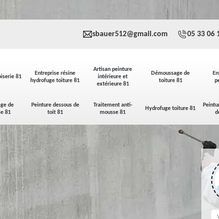
sbauer512@gmail.com
05 33 06 
Artisan peinture
Entreprise résine
Démoussage de
En
iserie 81
intérieure et
hydrofuge toiture 81
toiture 81
p
extérieure 81
ge de
Peinture dessous de
Traitement anti-
Peintu
Hydrofuge toiture 81
se 81
toit 81
mousse 81
d