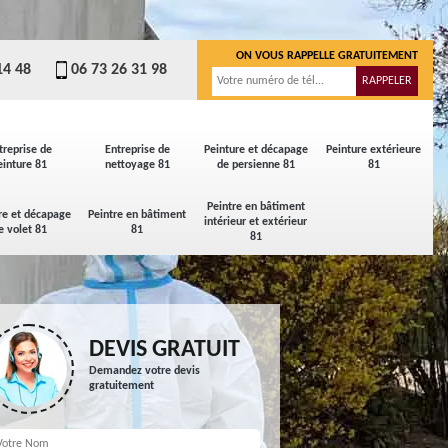
ON VOUS RAPPELLE GRATUITEMENT
14 48
06 73 26 31 98
treprise de
Entreprise de
Peinture et décapage
Peinture extérieure
einture 81
nettoyage 81
de persienne 81
81
Peintre en bâtiment
re et décapage
Peintre en bâtiment
intérieur et extérieur
e volet 81
81
81
DEVIS GRATUIT
Demandez votre devis
gratuitement