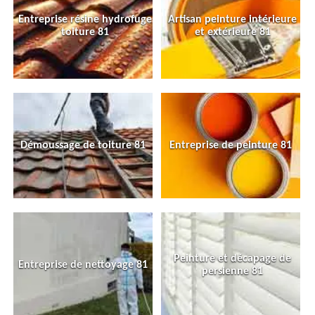
Entreprise résine hydrofuge
Artisan peinture intérieure
toiture 81
et extérieure 81
Démoussage de toiture 81
Entreprise de peinture 81
Peinture et décapage de
Entreprise de nettoyage 81
persienne 81