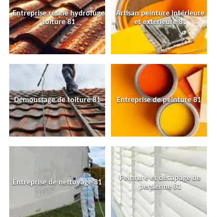
Entreprise résine hydrofuge
Artisan peinture intérieure
toiture 81
et extérieure 81
Démoussage de toiture 81
Entreprise de peinture 81
Peinture et décapage de
Entreprise de nettoyage 81
persienne 81