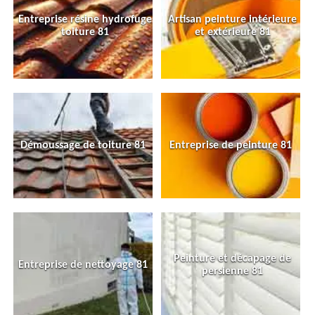
Entreprise résine hydrofuge
Artisan peinture intérieure
toiture 81
et extérieure 81
Démoussage de toiture 81
Entreprise de peinture 81
Peinture et décapage de
Entreprise de nettoyage 81
persienne 81