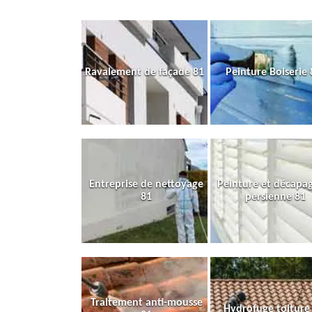
Ravalement de façade 81
Peinture Boiserie 
Entreprise de nettoyage
Peinture et décapa
81
persienne 81
Traitement anti-mousse
Hydrofuge toiture