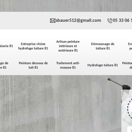
sbauer512@gmail.com
05 33 06 
Artisan peinture
Entreprise résine
Démoussage de
En
iserie 81
intérieure et
hydrofuge toiture 81
toiture 81
p
extérieure 81
ge de
Peinture dessous de
Traitement anti-
Peintu
Hydrofuge toiture 81
se 81
toit 81
mousse 81
d