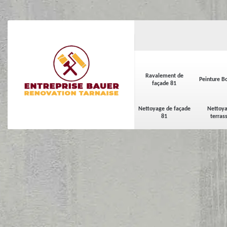
Ravalement de
Peinture Bo
façade 81
Nettoyage de façade
Nettoya
81
terras