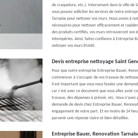
de craquelure, etc.). Intervenant dans la ville de
vous pouvez solliciter les services de notre entre
Tarnaise pour nettoyer vos murs. Nous avons à notr
nécessaires pour nettoyer efficacement et rapide
des produits certifiés, vos murs retrouveront son é
intempéries. Ainsi, faites confiance à Entreprise 
nettoyer vos murs 81440.
Devis entreprise nettoyage Saint Gene
Pour que notre entreprise Entreprise Bauer, Renov
commencer à s’occuper de vos travaux de nettoyag
il est important que vous nous fassiez une demande
car c’est avec ce document que vous allez avoir c
travaux, des dépenses à prévoir, etc. Vous n’avez p
demande de devis chez Entreprise Bauer, Renovati
engagement de votre part. Et en moins de 24 heure
parvenir une réponse claire et bien détaillée.
Entreprise Bauer, Renovation Tarnaise