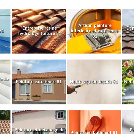
Artisan peinture
Entreprise résine
Dém
81
intérieure et extérieure
hydrofuge toiture 81
81
ge de
Peinture extérieure 81
Nettoyage de façade 81
Nett
Peinture et décapage de
Pe
 81
Peintre en bâtiment 81