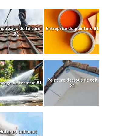
oussage de toiture
Entreprise de peinture 81
81
Peinture dessous de toit
oyage de terrasse 81
81
intre en bâtiment