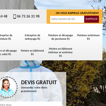
ON VOUS RAPPELLE GRATUITEMENT
14 48
06 73 26 31 98
treprise de
Entreprise de
Peinture et décapage
Peinture extérieure
einture 81
nettoyage 81
de persienne 81
81
Peintre en bâtiment
re et décapage
Peintre en bâtiment
intérieur et extérieur
e volet 81
81
81
DEVIS GRATUIT
Demandez votre devis
gratuitement